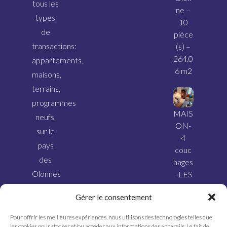
tous les
ne –
types
10
de
pièce
transactions:
(s) –
264.0
appartements,
6 m2
maisons,
terrains,
programmes
MAIS
neufs,
ON-
sur le
4
pays
couc
des
hages
Olonnes
- LES
SABL
et ses
Gérer le consentement
ES
alentours.
D’OL
Pour offrir les meilleures expériences, nous utilisons des technologies telles que
ONN
les cookies pour stocker et/ou accéder aux informations des appareils. Le fait de