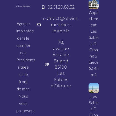
02.51.20.89.32
Appa
contact@olivier-
rtem
Agence
meunier-
ent
implantée
immo.fr
Les
Sable
dans le
78,
s D
quartier
avenue
Olon
des
Aristide
ne 2
Présidents
Briand
pièce
située
85100
(s) 45
Les
sur le
m2
Sables
front
d'Olonne
de mer.
Nous
Les
Sable
vous
s D
proposons
Olon