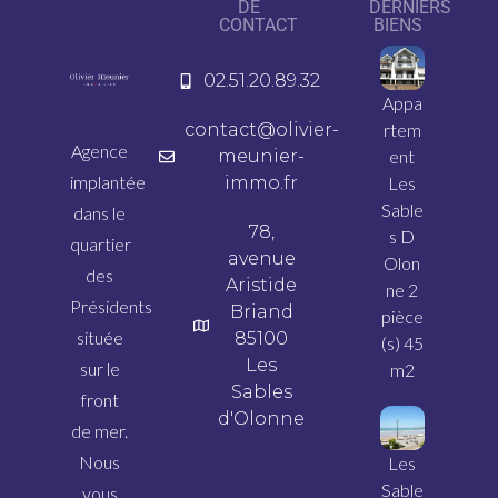
DE
DERNIERS
CONTACT
BIENS
02.51.20.89.32
Appa
contact@olivier-
rtem
Agence
meunier-
ent
implantée
immo.fr
Les
Sable
dans le
78,
s D
quartier
avenue
Olon
des
Aristide
ne 2
Présidents
Briand
pièce
située
85100
(s) 45
Les
sur le
m2
Sables
front
d'Olonne
de mer.
Nous
Les
Sable
vous