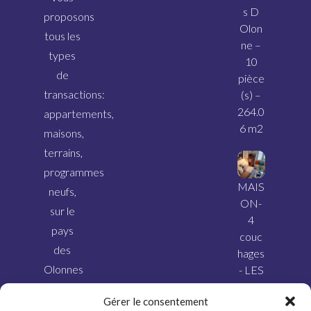
s D
proposons
Olon
tous les
ne –
types
10
de
pièce
transactions:
(s) –
264.0
appartements,
6 m2
maisons,
terrains,
programmes
MAIS
neufs,
ON-
sur le
4
pays
couc
des
hages
Olonnes
- LES
SABL
et ses
Gérer le consentement
ES
alentours.