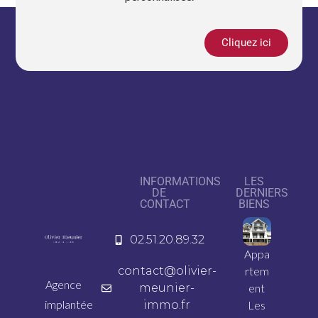
Cliquez ici
INFORMATIONS
LES
DE
DERNIERS
CONTACT
BIENS
02.51.20.89.32
Appa
contact@olivier-
rtem
Agence
meunier-
ent
implantée
immo.fr
Les