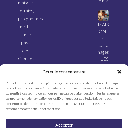
6 m2
maisons,
terrains,
programmes
MAIS
neufs,
ON-
sur le
4
pays
couc
des
hages
Olonnes
- LES
SABL
et ses
Gérer le consentement
ES
alentours.
D’OL
Pour offrir les meilleures expériences, nous utilisons des technologies telles que
ONN
les cookies pour stocker et/ou accéder aux informations des appareils. Le fait de
E
consentir à ces technologies nous permettra de traiter des données telles que le
comportement de navigation ou les ID uniques sur ce site. Le fait de ne pas
consentir ou de retirer son consentement peut avoir un effet négatif sur
certaines caractéristiques et fonctions.
Accepter