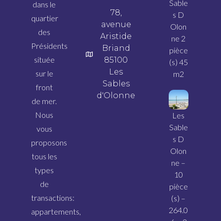
Sable
dans le
78,
s D
quartier
avenue
Olon
des
Aristide
ne 2
Présidents
Briand
pièce
située
85100
(s) 45
Les
sur le
m2
Sables
front
d'Olonne
de mer.
Nous
Les
Sable
vous
s D
proposons
Olon
tous les
ne –
types
10
de
pièce
transactions:
(s) –
264.0
appartements,