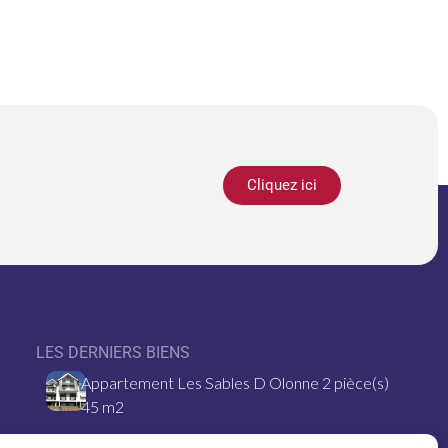
Cliquez ici
LES DERNIERS BIENS
Appartement Les Sables D Olonne 2 pièce(s)
45 m2