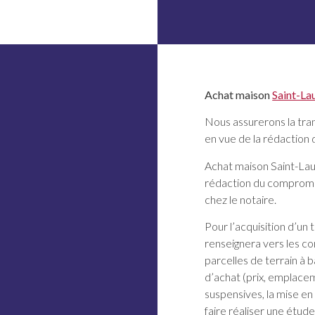
Achat maison
Saint-La
Nous assurerons la tran
en vue de la rédaction 
Achat maison Saint-La
rédaction du compromis
chez le notaire.
Pour l’acquisition d’un
renseignera vers les c
parcelles de terrain à 
d’achat (prix, emplacem
suspensives, la mise en
faire réaliser une étude