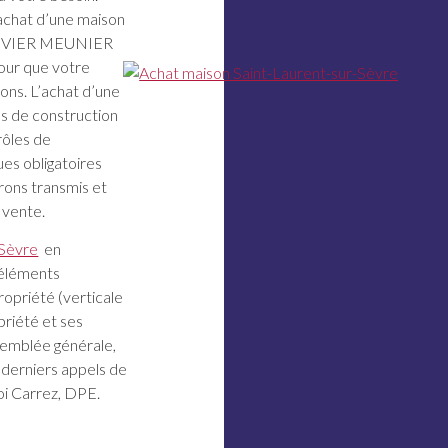
achat d’une maison
 OLIVIER MEUNIER
our que votre
ions. L’achat d’une
es de construction
rôles de
ues obligatoires
rons transmis et
 vente.
-Sèvre
en
 éléments
propriété (verticale
priété et ses
ssemblée générale,
s derniers appels de
Loi Carrez, DPE.