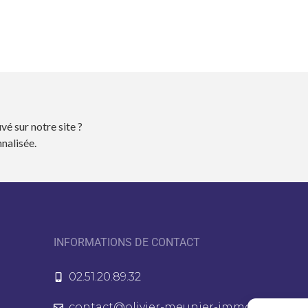
vé sur notre site ?
nalisée.
INFORMATIONS DE CONTACT
02.51.20.89.32
contact@olivier-meunier-immo.fr