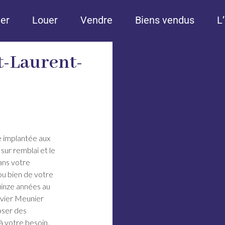
er
Louer
Vendre
Biens vendus
L
t-Laurent-
e implantée aux
sur remblai et le
ans votre
u bien de votre
uinze années au
ivier Meunier
oser des
 votre besoin.