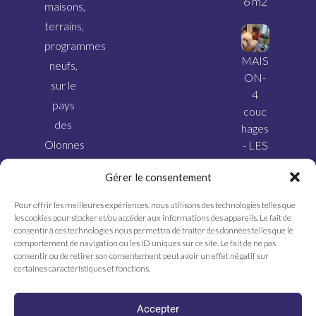
6 m2
maisons,
terrains,
programmes
MAIS
neufs,
ON-
sur le
4
pays
couc
des
hages
Olonnes
- LES
SABL
et ses
Gérer le consentement
ES
alentours.
D’OL
Pour offrir les meilleures expériences, nous utilisons des technologies telles que
ONN
les cookies pour stocker et/ou accéder aux informations des appareils. Le fait de
E
consentir à ces technologies nous permettra de traiter des données telles que le
comportement de navigation ou les ID uniques sur ce site. Le fait de ne pas
consentir ou de retirer son consentement peut avoir un effet négatif sur
certaines caractéristiques et fonctions.
Accepter