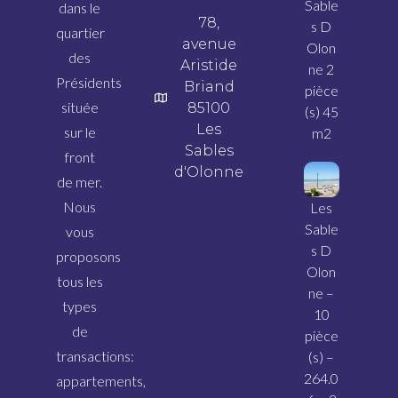
Sable
dans le
78,
s D
quartier
avenue
Olon
des
Aristide
ne 2
Présidents
Briand
pièce
située
85100
(s) 45
Les
sur le
m2
Sables
front
d'Olonne
de mer.
Nous
Les
Sable
vous
s D
proposons
Olon
tous les
ne –
types
10
de
pièce
transactions:
(s) –
264.0
appartements,