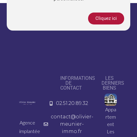
Cliquez ici
INFORMATIONS
LES
DE
DERNIERS
CONTACT
BIENS
02.51.20.89.32
Appa
contact@olivier-
rtem
Agence
meunier-
ent
implantée
immo.fr
Les