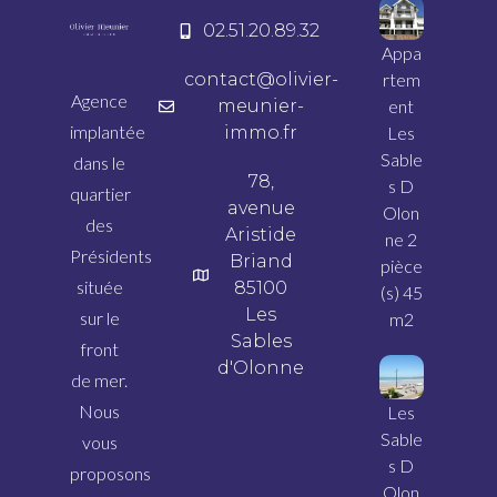
02.51.20.89.32
Appa
contact@olivier-
rtem
Agence
meunier-
ent
implantée
immo.fr
Les
Sable
dans le
78,
s D
quartier
avenue
Olon
des
Aristide
ne 2
Présidents
Briand
pièce
située
85100
(s) 45
Les
sur le
m2
Sables
front
d'Olonne
de mer.
Nous
Les
Sable
vous
s D
proposons
Olon