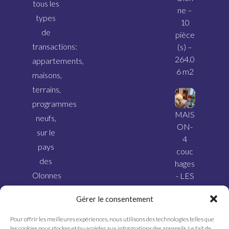
tous les
ne –
types
10
de
pièce
transactions:
(s) –
264.0
appartements,
6 m2
maisons,
terrains,
programmes
MAIS
neufs,
ON-
sur le
4
pays
couc
des
hages
Olonnes
- LES
SABL
et ses
Gérer le consentement
ES
alentours.
D’OL
Pour offrir les meilleures expériences, nous utilisons des technologies telles que
ONN
les cookies pour stocker et/ou accéder aux informations des appareils. Le fait de