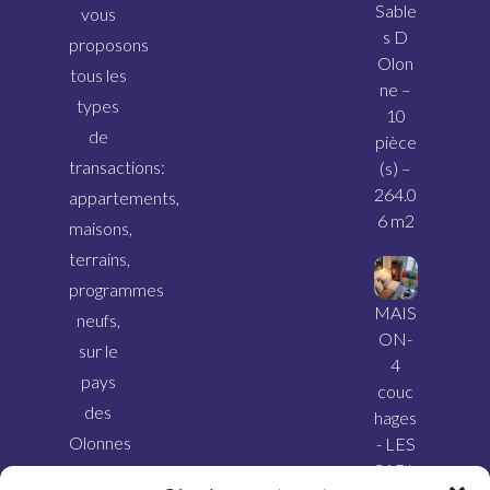
Sable
vous
s D
proposons
Olon
tous les
ne –
types
10
de
pièce
transactions:
(s) –
264.0
appartements,
6 m2
maisons,
terrains,
programmes
MAIS
neufs,
ON-
sur le
4
pays
couc
des
hages
Olonnes
- LES
SABL
et ses