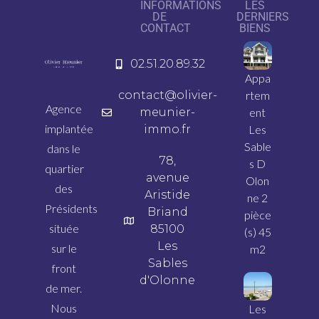
INFORMATIONS
LES
DE
DERNIERS
CONTACT
BIENS
02.51.20.89.32
Appa
contact@olivier-
rtem
Agence
meunier-
ent
implantée
immo.fr
Les
Sable
dans le
78,
s D
quartier
avenue
Olon
des
Aristide
ne 2
Présidents
Briand
pièce
située
85100
(s) 45
Les
sur le
m2
Sables
front
d'Olonne
de mer.
Nous
Les