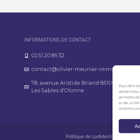
INFORMATIONS DE CONTACT
02.51.20.89.32
contact@olivier-meunier-immo.fr
78, avenue Aristide Briand 85100
Pour offrir le
Les Sables d'Olonne
stocker et/ou
permettra de 
ce site. Le fa
certaines cara
Ac
Politique de confidentialité
Me