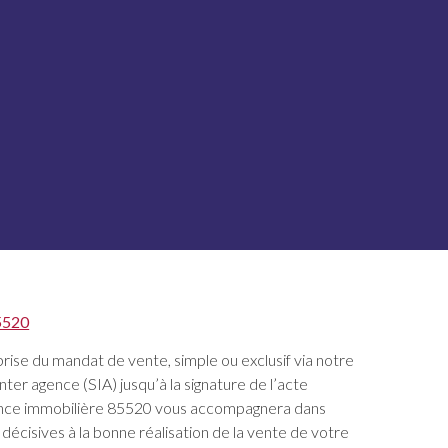
5520
prise du mandat de vente, simple ou exclusif via notre
nter agence (SIA) jusqu’à la signature de l’acte
ence immobilière 85520 vous accompagnera dans
écisives à la bonne réalisation de la vente de votre