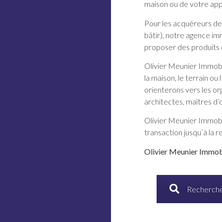
maison ou de votre ap
Pour les acquéreurs de
bâtir), notre agence im
proposer des produits 
Olivier Meunier Immobil
la maison, le terrain 
orienterons vers les or
architectes, maîtres d
Olivier Meunier Immobi
transaction jusqu’à la 
Olivier Meunier Immobi
Recherche