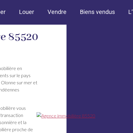
er
Louer
Vendre
Biens vendus
L
re 85520
obilière en
nts sur le pays
 Olonne sur mer et
vendéennes
obilière vous
 transaction
isonnière et la
ilière proche de