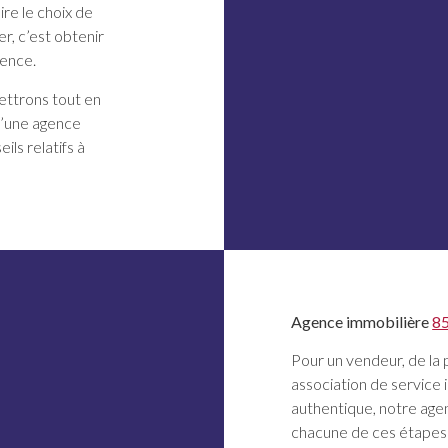
ire le choix de
r, c’est obtenir
gence.
ettrons tout en
d’une agence
ils relatifs à
Agence immobilière
8
Pour un vendeur, de la 
association de service i
authentique, notre ag
chacune de ces étapes d