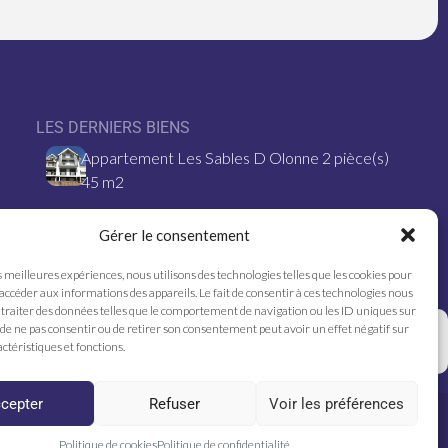
LES DERNIERS BIENS
Appartement Les Sables D Olonne 2 pièce(s)
45 m2
Les Sables D Olonne – 10 pièce(s) – 264.06
Gérer le consentement
m2
s meilleures expériences, nous utilisons des technologies telles que les cookies pour
MAISON- 4 couchages- LES SABLES
 accéder aux informations des appareils. Le fait de consentir à ces technologies nous
traiter des données telles que le comportement de navigation ou les ID uniques sur
D’OLONNE
it de ne pas consentir ou de retirer son consentement peut avoir un effet négatif sur
ctéristiques et fonctions.
cepter
Refuser
Voir les préférences
ntions légales
Honoraires
Politique de cookies
Politique de cookies
Politique de confidentialité