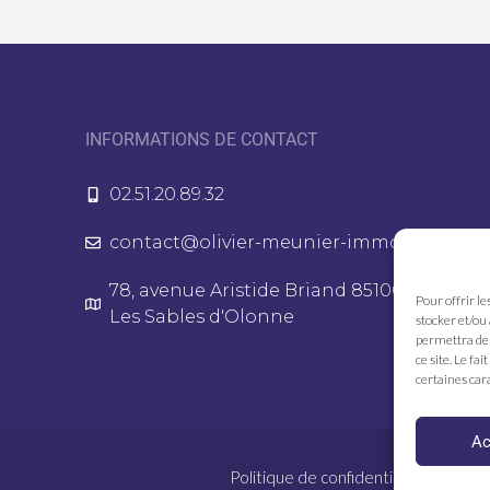
INFORMATIONS DE CONTACT
02.51.20.89.32
contact@olivier-meunier-immo.fr
78, avenue Aristide Briand 85100
Pour offrir le
Les Sables d'Olonne
stocker et/ou
permettra de 
ce site. Le fa
certaines cara
Ac
Politique de confidentialité
Me