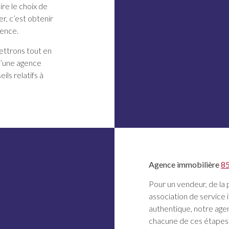
ire le choix de
r, c’est obtenir
gence.
ettrons tout en
d’une agence
ils relatifs à
Agence immobilière
8
Pour un vendeur, de la 
association de service i
authentique, notre ag
chacune de ces étapes d