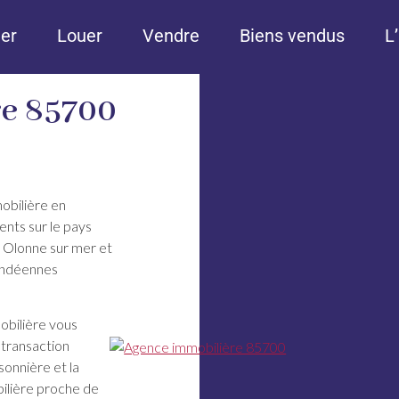
er
Louer
Vendre
Biens vendus
L
re 85700
obilière en
nts sur le pays
 Olonne sur mer et
vendéennes
obilière vous
 transaction
isonnière et la
ilière proche de