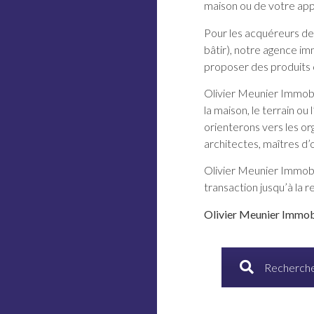
maison ou de votre ap
Pour les acquéreurs de
bâtir), notre agence im
proposer des produits 
Olivier Meunier Immobil
la maison, le terrain 
orienterons vers les or
architectes, maîtres d
Olivier Meunier Immobi
transaction jusqu’à la 
Olivier Meunier Immobi
Recherche