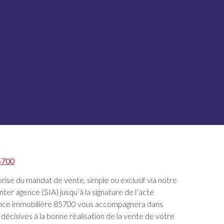
5700
prise du mandat de vente, simple ou exclusif via notre
nter agence (SIA) jusqu’à la signature de l’acte
ence immobilière 85700 vous accompagnera dans
écisives à la bonne réalisation de la vente de votre