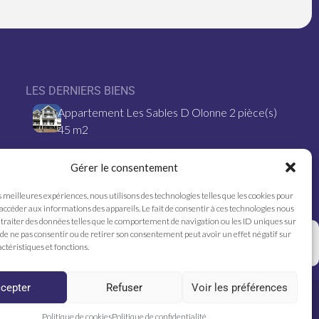
LES DERNIERS BIENS
Appartement Les Sables D Olonne 2 pièce(s)
45 m2
Les Sables D Olonne – 10 pièce(s) – 264.06
Gérer le consentement
m2
s meilleures expériences, nous utilisons des technologies telles que les cookies pour
MAISON- 4 couchages- LES SABLES
 accéder aux informations des appareils. Le fait de consentir à ces technologies nous
traiter des données telles que le comportement de navigation ou les ID uniques sur
D’OLONNE
it de ne pas consentir ou de retirer son consentement peut avoir un effet négatif sur
ctéristiques et fonctions.
cepter
Refuser
Voir les préférences
ntions légales
Honoraires
Politique de cookies
Politique de cookies
Politique de confidentialité