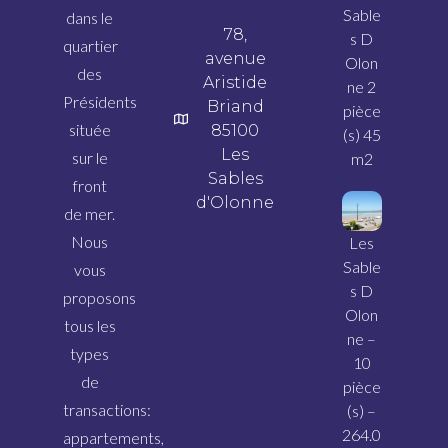
Sable
dans le
78,
s D
quartier
avenue
Olon
des
Aristide
ne 2
Présidents
Briand
pièce
située
85100
(s) 45
Les
sur le
m2
Sables
front
d'Olonne
de mer.
Nous
Les
Sable
vous
s D
proposons
Olon
tous les
ne –
types
10
de
pièce
transactions:
(s) –
264.0
appartements,