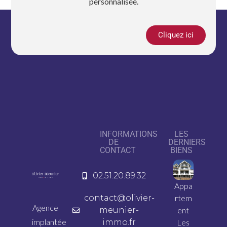
personnalisée.
Cliquez ici
INFORMATIONS
LES
DE
DERNIERS
CONTACT
BIENS
02.51.20.89.32
Appa
contact@olivier-
rtem
Agence
meunier-
ent
implantée
immo.fr
Les