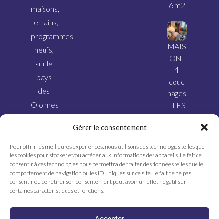
6 m2
maisons,
terrains,
programmes
MAIS
neufs,
ON-
sur le
4
pays
couc
des
hages
Olonnes
- LES
SABL
et ses
Gérer le consentement
ES
alentours.
D’OL
Pour offrir les meilleures expériences, nous utilisons des technologies telles que
ONN
les cookies pour stocker et/ou accéder aux informations des appareils. Le fait de
E
consentir à ces technologies nous permettra de traiter des données telles que le
comportement de navigation ou les ID uniques sur ce site. Le fait de ne pas
consentir ou de retirer son consentement peut avoir un effet négatif sur
certaines caractéristiques et fonctions.
Accepter