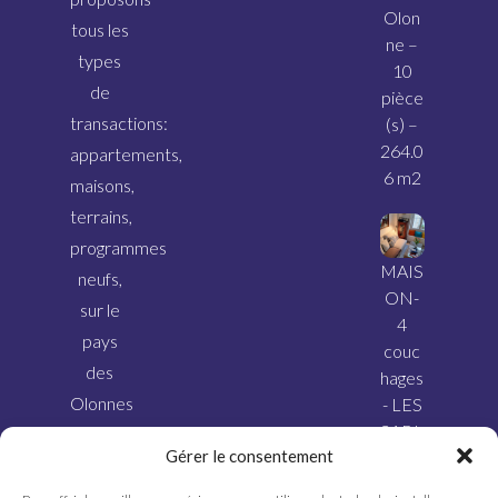
Olon
tous les
ne –
types
10
de
pièce
transactions:
(s) –
264.0
appartements,
6 m2
maisons,
terrains,
programmes
MAIS
neufs,
ON-
sur le
4
pays
couc
des
hages
Olonnes
- LES
SABL
et ses
Gérer le consentement
ES
alentours.
D’OL