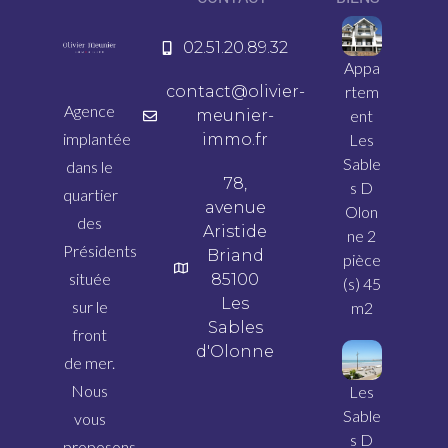
02.51.20.89.32
Appa
contact@olivier-
rtem
Agence
meunier-
ent
implantée
immo.fr
Les
Sable
dans le
78,
s D
quartier
avenue
Olon
des
Aristide
ne 2
Présidents
Briand
pièce
située
85100
(s) 45
Les
sur le
m2
Sables
front
d'Olonne
de mer.
Nous
Les
Sable
vous
s D
proposons