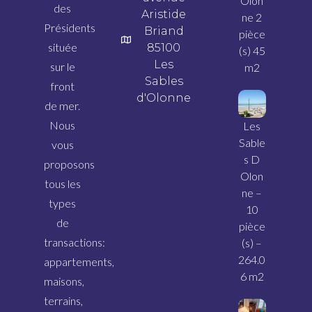
Olon
des
Aristide
ne 2
Présidents
Briand
pièce
située
85100
(s) 45
Les
sur le
m2
Sables
front
d'Olonne
de mer.
Nous
Les
Sable
vous
s D
proposons
Olon
tous les
ne –
types
10
de
pièce
transactions:
(s) –
264.0
appartements,
6 m2
maisons,
terrains,