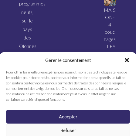
programmes
MAIS
neufs,
ON-
sur le
4
pays
couc
des
hages
Olonnes
- LES
SABL
et ses
Gérer le consentement
ES
alentours.
D’OL
Pour offrir les meilleures expériences, nous utilisons des technologies telles que
ONN
les cookies pour stocker et/ou accéder aux informations des appareils. Le fait de
E
consentir à ces technologies nous permettra de traiter des données telles que le
comportement de navigation ou les ID uniques sur ce site. Le fait de ne pas
consentir ou de retirer son consentement peut avoir un effet négatif sur
certaines caractéristiques et fonctions.
Accepter
Refuser
© Olivier Meunier- Réalisation
Radius Design